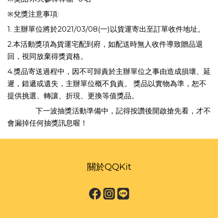
※兌獎注意事項:
1. 主辦單位將於2021/03/08(一)以貨運寄出至訂單收件地址。
2.本活動獎項為貨運宅配到府，如配送時無人收件導致贈品退
回，視同放棄得獎資格。
4.獎品寄送過程中，因不可歸責於主辦單位之事由造成損壞、延
遲，錯遞或遺失，主辦單位概不負責。 獎品以實物為準，恕不
提供挑選、轉讓、折現、更換等值獎品。
下一波抽獎活動準備中，記得按讚後開啟搶先看，才不
⭐️
⭐️
⭐️
會漏掉任何抽獎訊息喔！
⭐️
⭐️
⭐️
QQKit日本製環保紙貓砂，凝結式紙砂，木屑砂，可沖馬桶可燃燒輕巧用量省
關於QQKit