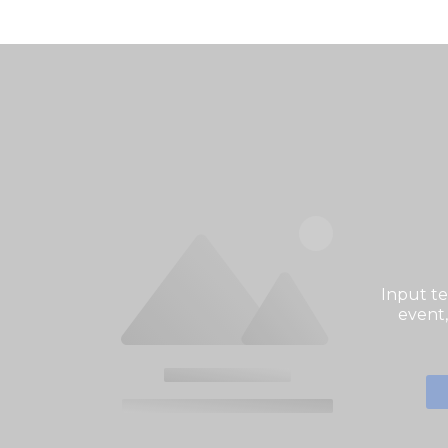
Input t
event,