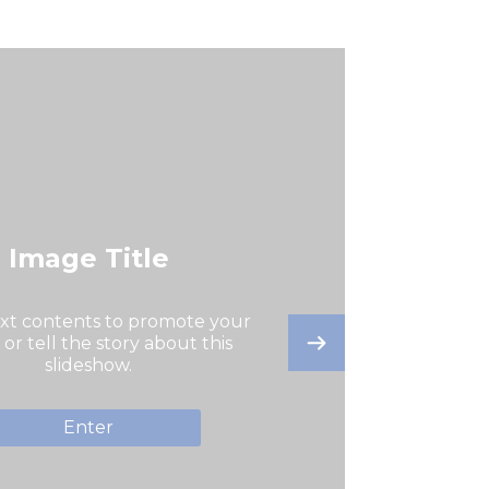
Image Title
ext contents to promote your
 or tell the story about this
slideshow.
Enter