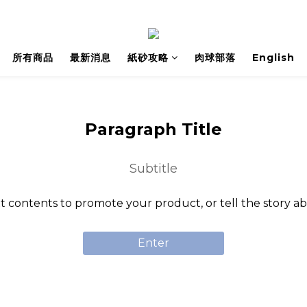
所有商品
最新消息
紙砂攻略
肉球部落
English
Paragraph Title
Subtitle
t contents to promote your product, or tell the story a
Enter