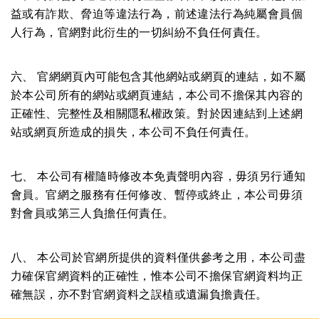
益或有詐欺、脅迫等違法行為，前述違法行為純屬會員個
人行為，官網對此衍生的一切糾紛不負任何責任。
六、 官網網頁內可能包含其他網站或網頁的連結，如不屬
於本公司所有的網站或網頁連結，本公司不擔保其內容的
正確性、完整性及相關隱私權政策。對於因連結到上述網
站或網頁所造成的損失，本公司不負任何責任。
七、 本公司有權隨時修改本免責聲明內容，毋須另行通知
會員。官網之服務有任何修改、暫停或終止，本公司毋須
對會員或第三人負擔任何責任。
八、 本公司於官網所提供的資料僅供參考之用，本公司盡
力確保官網資料的正確性，惟本公司不擔保官網資料均正
確無誤，亦不對官網資料之誤植或遺漏負擔責任。