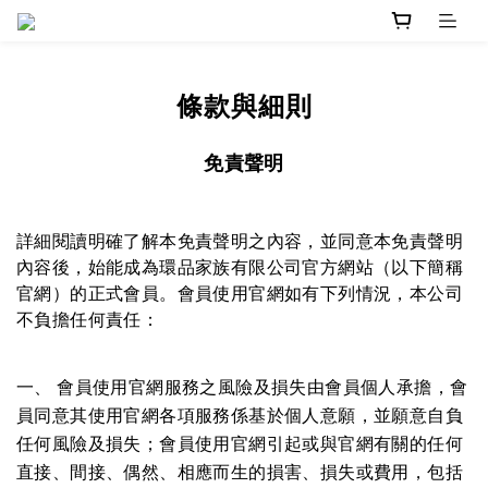
條款與細則
免責聲明
詳細閱讀明確了解本免責聲明之內容，並同意本免責聲明
內容後，始能成為環品家族有限公司官方網站（以下簡稱
官網）的正式會員。會員使用官網如有下列情況，本公司
不負擔任何責任：
一、 會員使用官網服務之風險及損失由會員個人承擔，會
員同意其使用官網各項服務係基於個人意願，並願意自負
任何風險及損失；會員使用官網引起或與官網有關的任何
直接、間接、偶然、相應而生的損害、損失或費用，包括