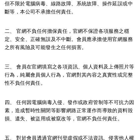
但不限於電腦病毒、線路故障、系統故障、操作延誤或中
斷等，本公司不承擔任何責任。
二、 官網不負任何擔保責任，官網不保證各項服務之穩
定、安全、正確無誤及不中斷。會員應承擔使用官網服務
之所有風險及可能發生之任何損害。
三、 會員在官網填寫之各項資訊、個人資料及上傳照片等
行為，純屬會員個人行為，官網對其內容之真實性或完整
性不負任何責任。
四、 任何因電腦病毒入侵、發作或政府管制等不可抗力因
素，造成暫時性關閉等影響網路正常運作而導致的資料毀
損、遺失、被盜用或被竄改等，官網不負任何責任。
五、 對於會員透過官網刊登虛假或不法資訊、侵害他人權