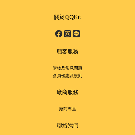
關於QQKit
顧客服務
購物及常見問題
會員優惠及規則
廠商服務
廠商專區
聯絡我們